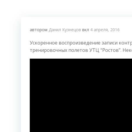
автором
Данил Кузнецов
вкл
4 апреля, 2016
Ускоренное воспроизведение записи контр
тренировочных полетов УТЦ “Ростов”. Нек