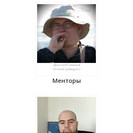
Дмитрий Семенов
(Discord: greenglaz)
Менторы