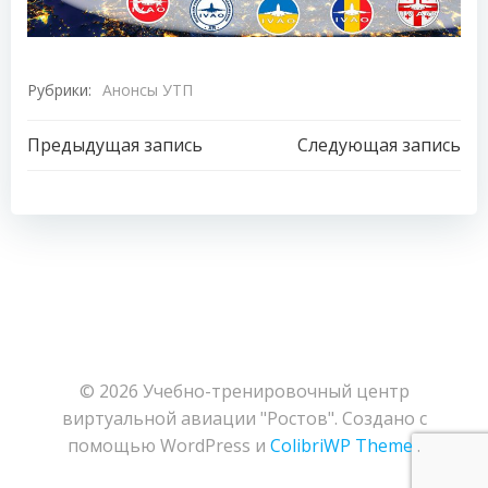
Рубрики:
Анонсы УТП
Навигация
Навигация
Предыдущая запись
Следующая запись
по
по
записям
записям
© 2026 Учебно-тренировочный центр
виртуальной авиации "Ростов". Создано с
помощью WordPress и
ColibriWP Theme
.