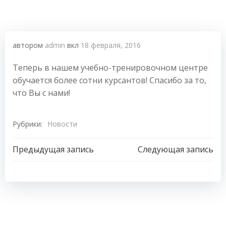
автором
admin
вкл
18 февраля, 2016
Теперь в нашем учебно-тренировочном центре
обучается более сотни курсантов! Спасибо за то,
что Вы с нами!
Рубрики:
Новости
Навигация
Навигация
Предыдущая запись
Следующая запись
по
по
записям
записям