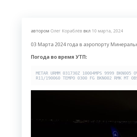
автором
Олег Кораблёв
вкл
10 марта, 2024
03 Марта 2024 года в аэропорту Минераль
Погода во время УТП:
METAR URMM 031730Z 10004MPS 9999 BKN005 OV
R11/190060 TEMPO 0300 FG BKN002 RMK MT OB