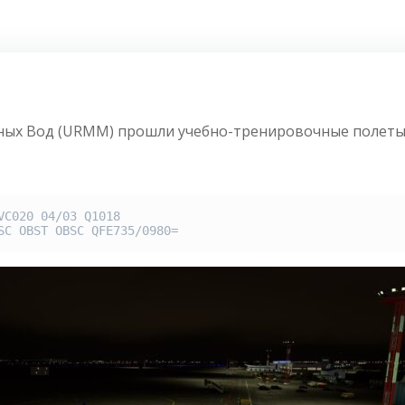
ных Вод (URMM) прошли учебно-тренировочные полеты 
C020 04/03 Q1018

SC OBST OBSC QFE735/0980=