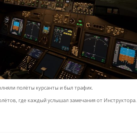
лняли полёты курсанты и был трафик.
олётов, где каждый услышал замечания от Инструктора.