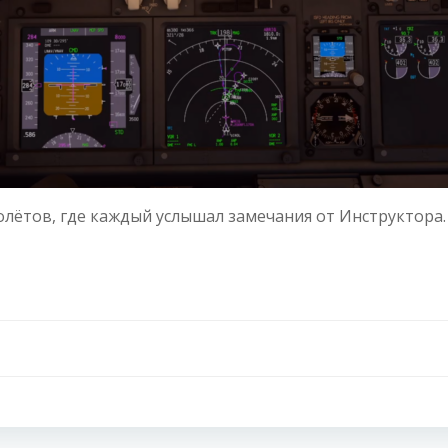
олётов, где каждый услышал замечания от Инструктора.
Навигация
по
записям