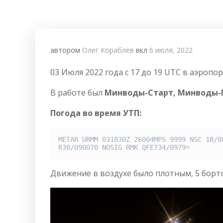
автором
Олег Кораблёв
вкл
6 июля, 2022
03 Июля 2022 года с 17 до 19 UTC в аэро
В работе был
Минводы-Старт,
Минводы-П
Погода во время УТП:
METAR URMM 031830Z 26004MPS 9999 NSC 18/08
R30/090070 NOSIG RMK QFE734/0979=
Движение в воздухе было плотным, 5 борт