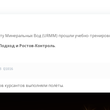
порту Минеральных Вод (URMM) прошли учебно-тренирово
одход и Ростов-Контроль
.
 Q1016

ов курсантов выполняли полёты.