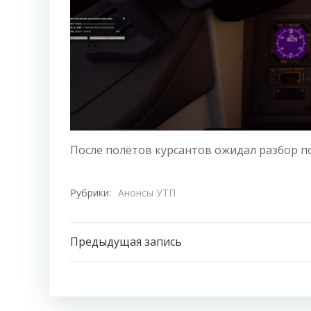
После полётов курсантов ожидал разбор п
Рубрики:
Анонсы УТП
Навигация
Предыдущая запись
по
записям