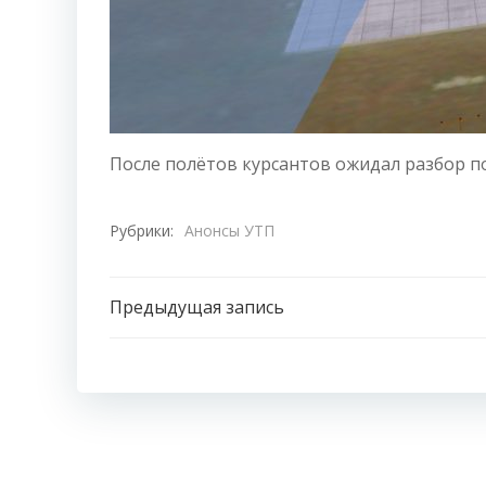
После полётов курсантов ожидал разбор п
Рубрики:
Анонсы УТП
Навигация
Предыдущая запись
по
записям