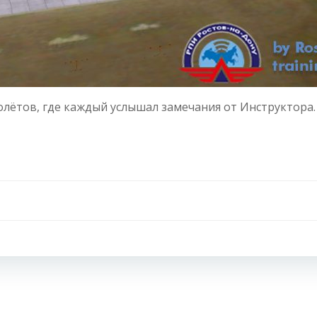
олётов, где каждый услышал замечания от Инструктора.
Навигация
по
записям