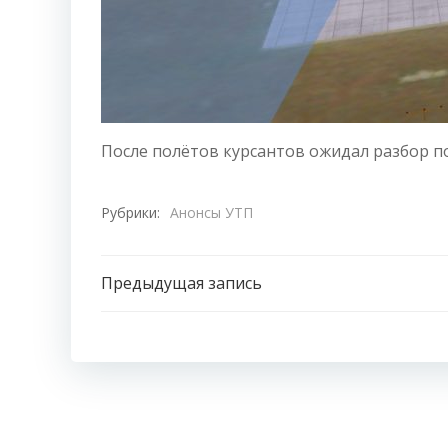
После полётов курсантов ожидал разбор п
Рубрики:
Анонсы УТП
Навигация
Предыдущая запись
по
записям