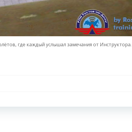
олётов, где каждый услышал замечания от Инструктора.
Навигация
по
записям