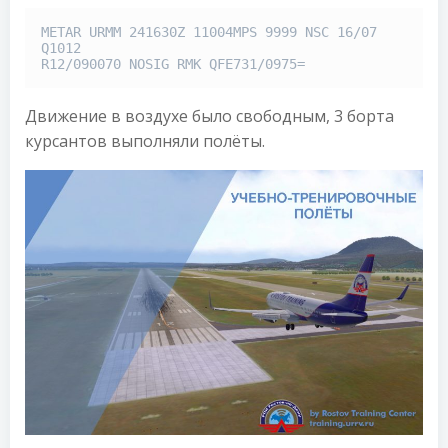
METAR URMM 241630Z 11004MPS 9999 NSC 16/07 
Q1012

R12/090070 NOSIG RMK QFE731/0975=
Движение в воздухе было свободным, 3 борта
курсантов выполняли полёты.