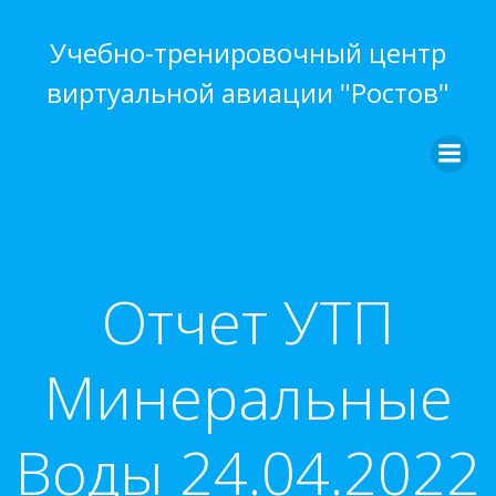
Перейти
к
Учебно-тренировочный центр
содержимому
виртуальной авиации "Ростов"
Отчет УТП
Минеральные
Воды 24.04.2022