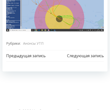
Рубрики:
Анонсы УТП
Навигация
Навигация
Предыдущая запись
Следующая запись
по
по
записям
записям