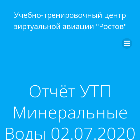
Перейти
к
Учебно-тренировочный центр
содержимому
виртуальной авиации "Ростов"
Отчёт УТП
Минеральные
Воды 02.07.2020