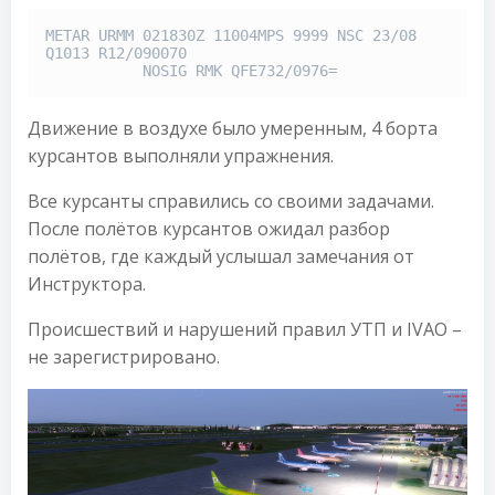
METAR URMM 021830Z 11004MPS 9999 NSC 23/08 
Q1013 R12/090070

           NOSIG RMK QFE732/0976=
Движение в воздухе было умеренным, 4 борта
курсантов выполняли упражнения.
Все курсанты справились со своими задачами.
После полётов курсантов ожидал разбор
полётов, где каждый услышал замечания от
Инструктора.
Происшествий и нарушений правил УТП и IVAO –
не зарегистрировано.