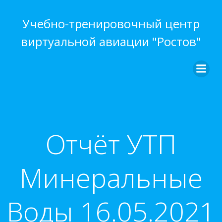
Перейти
к
Учебно-тренировочный центр
содержимому
виртуальной авиации "Ростов"
Отчёт УТП
Минеральные
Воды 16.05.2021