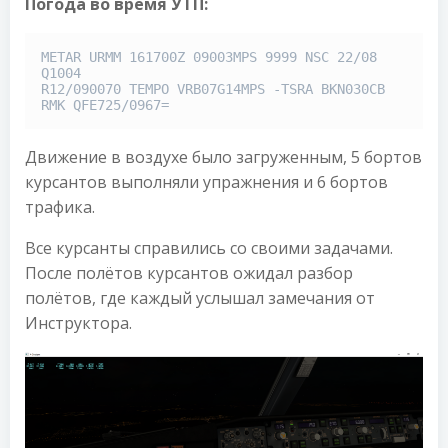
Погода во время УТП:
METAR URMM 161700Z 09003MPS 9999 NSC 22/08 
Q1004 

R12/090070 TEMPO VRB07G14MPS -TSRA BKN030CB 
RMK QFE725/0967=
Движение в воздухе было загруженным, 5 бортов
курсантов выполняли упражнения и 6 бортов
трафика.
Все курсанты справились со своими задачами.
После полётов курсантов ожидал разбор
полётов, где каждый услышал замечания от
Инструктора.