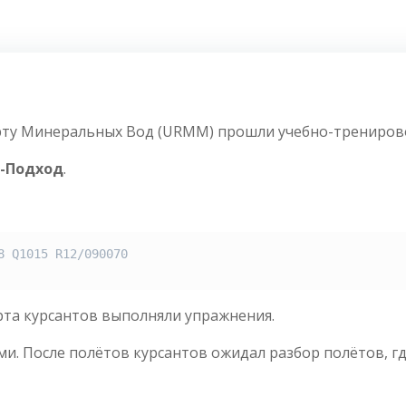
порту Минеральных Вод (URMM) прошли учебно-тренирово
-Подход
.
 Q1015 R12/090070

рта курсантов выполняли упражнения.
ми. После полётов курсантов ожидал разбор полётов, г