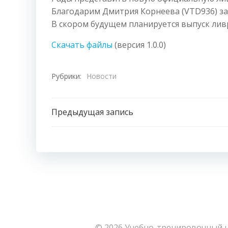
Благодарим Дмитрия Корнеева (VTD936) за
В скором будущем планируется выпуск ливр
Скачать файлы
(версия 1.0.0)
Рубрики:
Новости
Навигация
Предыдущая запись
по
записям
© 2026 Учебно-тренировочный ц