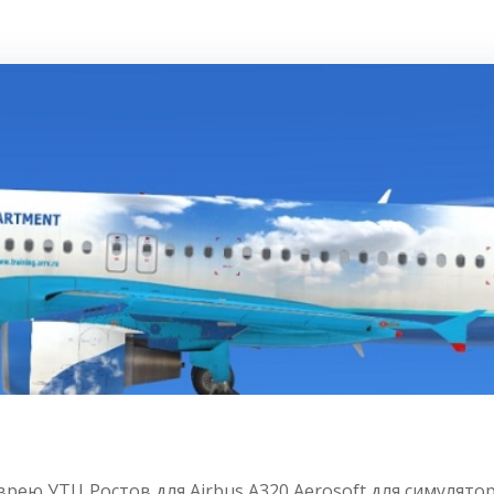
ю УТЦ Ростов для Airbus A320 Aerosoft для симулятор