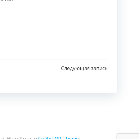
Следующая запись
ью WordPress и
ColibriWP Theme
.