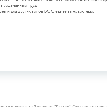
 проделанный труд.
ей и для других типов ВС. Следите за новостями.
Навигация
по
записям
ентр виртуальной авиации "Ростов". Создано с помощ