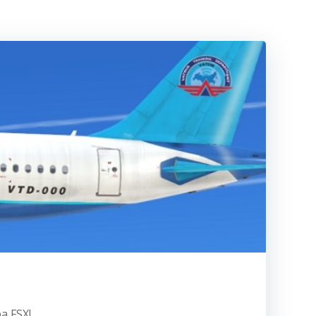
а FSX!