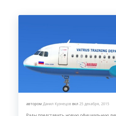
автором
Данил Кузнецов
вкл
25 декабря, 2015
Рады представить новую официальную ливре