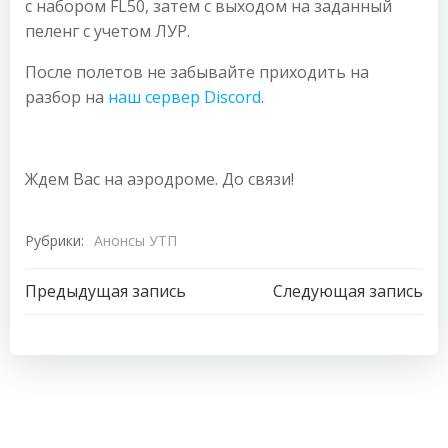
с набором FL50, затем с выходом на заданный
пеленг с учетом ЛУР.
После полетов не забывайте приходить на
разбор на
наш сервер Discord
.
Ждем Вас на аэродроме. До связи!
Рубрики:
Анонсы УТП
Навигация
Навигация
Предыдущая запись
Следующая запись
по
по
записям
записям