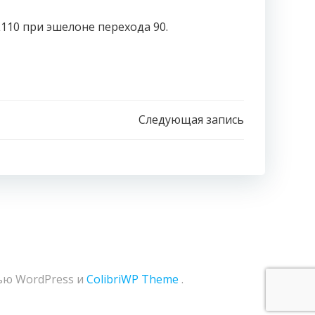
L110 при эшелоне перехода 90.
Следующая запись
ью WordPress и
ColibriWP Theme
.