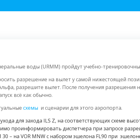
еральные воды (URMM) пройдут учебно-тренировочные 
росить разрешение на вылет у самой нижестоящей пози
Альфа, разрешите вылет. После получения разрешения 
апуск всё как обычно.
ктуальные
схемы
и сценарии для этого аэропорта.
 ухода для захода ILS Z, на соответствующих схеме выс
димо проинформировать диспетчера при запросе разре
ПП 30 – на VOR MNW с набором эшелона FL90 при эшелон