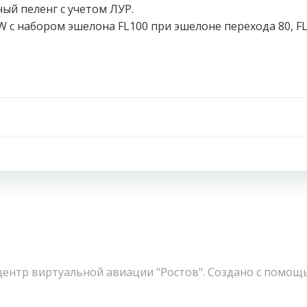
ный пеленг с учетом ЛУР.
W с набором эшелона FL100 при эшелоне перехода 80, F
Навигация
по
записям
ентр виртуальной авиации "Ростов". Создано с помощ