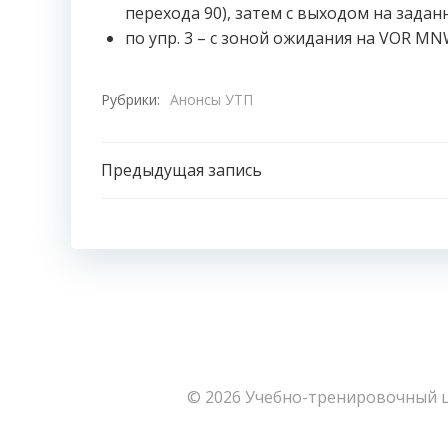
перехода 90), затем с выходом на задан
по упр. 3 – с зоной ожидания на VOR MN
Рубрики:
Анонсы УТП
Навигация
Предыдущая запись
по
записям
© 2026 Учебно-тренировочный ц