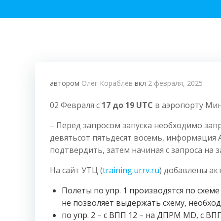
автором
Олег Кораблёв
вкл
2 февраля, 2025
02 Февраля с
17 до 19 UTC
в аэропорту Мин
– Перед запросом запуска необходимо зап
девятьсот пятьдесят восемь, информация 
подтвердить, затем начиная с запроса на з
На сайт УТЦ (
training.urrv.ru
) добавлены а
Полеты по упр. 1 производятся по схеме
не позволяет выдержать схему, необхо
по упр. 2 – с ВПП 12 – на ДПРМ MD, с В