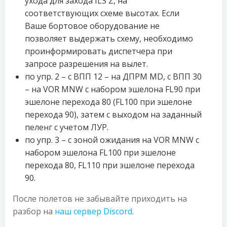
ухода для захода ILS Z, на
соответствующих схеме высотах. Если
Ваше бортовое оборудование не
позволяет выдержать схему, необходимо
проинформировать диспетчера при
запросе разрешения на вылет.
по упр. 2 – с ВПП 12 – на ДПРМ MD, с ВПП 30
– на VOR MNW с набором эшелона FL90 при
эшелоне перехода 80 (FL100 при эшелоне
перехода 90), затем с выходом на заданный
пеленг с учетом ЛУР.
по упр. 3 – с зоной ожидания на VOR MNW с
набором эшелона FL100 при эшелоне
перехода 80, FL110 при эшелоне перехода
90.
После полетов не забывайте приходить на
разбор на
наш сервер Discord
.