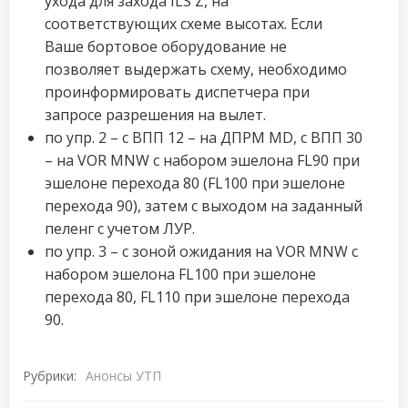
ухода для захода ILS Z, на
соответствующих схеме высотах. Если
Ваше бортовое оборудование не
позволяет выдержать схему, необходимо
проинформировать диспетчера при
запросе разрешения на вылет.
по упр. 2 – с ВПП 12 – на ДПРМ MD, с ВПП 30
– на VOR MNW с набором эшелона FL90 при
эшелоне перехода 80 (FL100 при эшелоне
перехода 90), затем с выходом на заданный
пеленг с учетом ЛУР.
по упр. 3 – с зоной ожидания на VOR MNW с
набором эшелона FL100 при эшелоне
перехода 80, FL110 при эшелоне перехода
90.
Рубрики:
Анонсы УТП