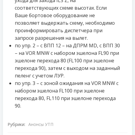
ухода для захода ILS Z, на
соответствующих схеме высотах. Если
Ваше бортовое оборудование не
позволяет выдержать схему, необходимо
проинформировать диспетчера при
запросе разрешения на вылет.
по упр. 2 – с ВПП 12 – на ДПРМ MD, с ВПП 30
– на VOR MNW с набором эшелона FL90 при
эшелоне перехода 80 (FL100 при эшелоне
перехода 90), затем с выходом на заданный
пеленг с учетом ЛУР.
по упр. 3 – с зоной ожидания на VOR MNW с
набором эшелона FL100 при эшелоне
перехода 80, FL110 при эшелоне перехода
90.
Рубрики:
Анонсы УТП