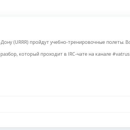
-Дону (URRR) пройдут учебно-тренировочные полеты. В
азбор, который проходит в IRC-чате на канале #vatrus-
Навигация
по
записям