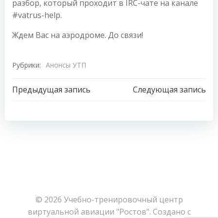
разбор, который проходит в IRC-чате на канале
#vatrus-help.
Ждем Вас на аэродроме. До связи!
Рубрики:
Анонсы УТП
Навигация
Навигация
Предыдущая запись
Следующая запись
по
по
записям
записям
© 2026 Учебно-тренировочный центр
виртуальной авиации "Ростов". Создано с