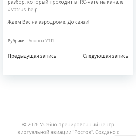
разбор, который проходит в IRC-чате на канале
#vatrus-help.
Ждем Вас на аэродроме. До связи!
Рубрики:
Анонсы УТП
Навигация
Навигация
Предыдущая запись
Следующая запись
по
по
записям
записям
© 2026 Учебно-тренировочный центр
виртуальной авиации "Ростов". Создано с