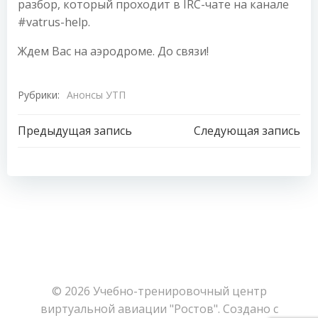
разбор, который проходит в IRC-чате на канале
#vatrus-help.
Ждем Вас на аэродроме. До связи!
Рубрики:
Анонсы УТП
Навигация
Навигация
Предыдущая запись
Следующая запись
по
по
записям
записям
© 2026 Учебно-тренировочный центр
виртуальной авиации "Ростов". Создано с