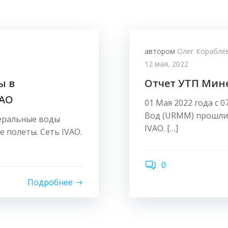
автором
Олег Кораблё
12 мая, 2022
ы в
Отчет УТП Мине
VAO
01 Мая 2022 года с 
Вод (URMM) прошли 
неральные воды
IVAO. […]
 полеты. Сеть IVAO.
0
Подробнее